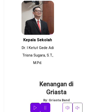
Kepala Sekolah
Dr. I Ketut Gede Adi
Trisna Sugara, S.T.,
M.Pd.
Kenangan di
Griasta
By:
Griasta Band