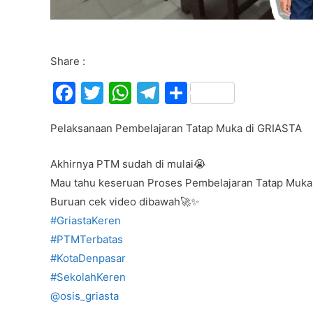
Share :
F
T
W
T
S
a
w
h
el
h
Pelaksanaan Pembelajaran Tatap Muka di GRIASTA
c
itt
at
e
ar
e
er
s
gr
e
Akhirnya PTM sudah di mulai😭
b
A
a
Mau tahu keseruan Proses Pembelajaran Tatap Muka 
o
p
m
Buruan cek video dibawah🚀✨
o
p
#GriastaKeren
#PTMTerbatas
k
#KotaDenpasar
#SekolahKeren
@osis_griasta