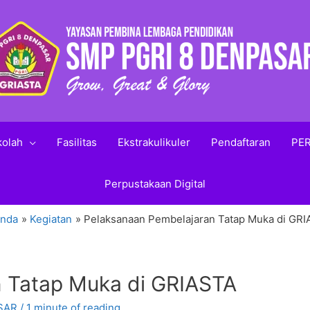
kolah
Fasilitas
Ekstrakulikuler
Pendaftaran
PER
Perpustakaan Digital
anda
Kegiatan
Pelaksanaan Pembelajaran Tatap Muka di GR
 Tatap Muka di GRIASTA
SAR
/
1 minute of reading