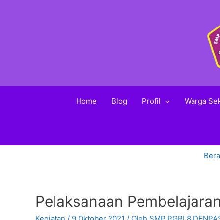
Home
Blog
Profil
Warga Se
Ber
Pelaksanaan Pembelajaran
Kegiatan
/
9 Oktober 2021
/ Oleh
SMP PGRI 8 DENPA