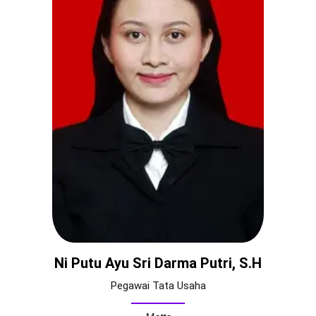
b
A
a
o
p
m
o
p
k
Ni Putu Ayu Sri Darma Putri, S.H
Pegawai Tata Usaha