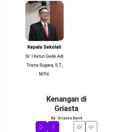
Kepala Sekolah
Dr. I Ketut Gede Adi
Trisna Sugara, S.T.,
M.Pd.
Kenangan di
Griasta
By:
Griasta Band