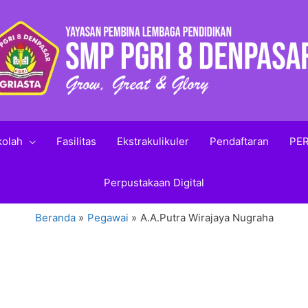
kolah
Fasilitas
Ekstrakulikuler
Pendaftaran
PER
Perpustakaan Digital
Beranda
Pegawai
A.A.Putra Wirajaya Nugraha