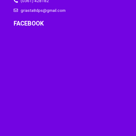
(0361) 428182
griasta8dps@gmail.com
FACEBOOK