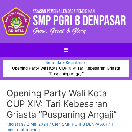
Beranda
Kegiatan
Opening Party Wali Kota CUP XIV: Tari Kebesaran Griasta
“Puspaning Angaji”
Opening Party Wali Kota
CUP XIV: Tari Kebesaran
Griasta “Puspaning Angaji”
Kegiatan
/
2 Mei 2024
/ Oleh
SMP PGRI 8 DENPASAR
/
1
minute of reading