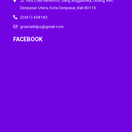
JL. Hos Cokroaminoto, Gang Anggasoka, Ubung, Kec.
Denpasar Utara, Kota Denpasar, Bali 80115
(0361) 428182
griasta8dps@gmail.com
FACEBOOK