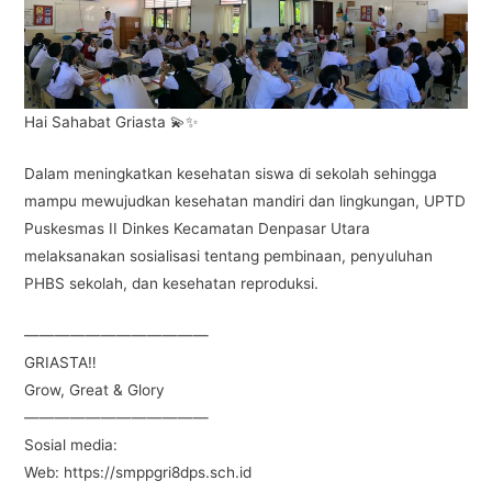
e
er
s
gr
e
b
A
a
o
p
m
o
p
Hai Sahabat Griasta 💫✨
k
Dalam meningkatkan kesehatan siswa di sekolah sehingga
mampu mewujudkan kesehatan mandiri dan lingkungan, UPTD
Puskesmas II Dinkes Kecamatan Denpasar Utara
melaksanakan sosialisasi tentang pembinaan, penyuluhan
PHBS sekolah, dan kesehatan reproduksi.
————————————
GRIASTA‼️
Grow, Great & Glory
————————————
Sosial media:
Web: https://smppgri8dps.sch.id