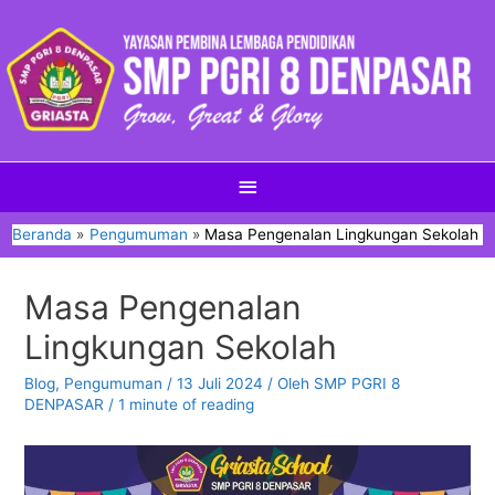
Beranda
Pengumuman
Masa Pengenalan Lingkungan Sekolah
Masa Pengenalan
Lingkungan Sekolah
Blog
,
Pengumuman
/
13 Juli 2024
/ Oleh
SMP PGRI 8
DENPASAR
/
1 minute of reading