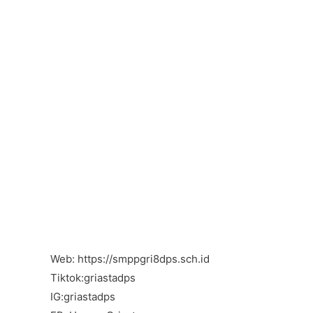
Web: https://smppgri8dps.sch.id
Tiktok:griastadps
IG:griastadps