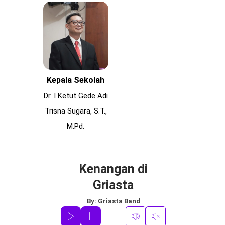
Kepala Sekolah
Dr. I Ketut Gede Adi
Trisna Sugara, S.T.,
M.Pd.
Kenangan di
Griasta
By:
Griasta Band