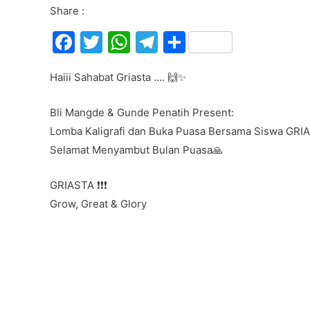
Share :
F
T
W
T
S
a
w
h
el
h
Haiii Sahabat Griasta …. 🙌✨
c
itt
at
e
ar
e
er
s
gr
e
Bli Mangde & Gunde Penatih Present:
b
A
a
Lomba Kaligrafi dan Buka Puasa Bersama Siswa GR
o
p
m
Selamat Menyambut Bulan Puasa🙏
o
p
GRIASTA ❗❗❗
k
Grow, Great & Glory