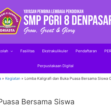
kolah
Fasilitas
Ekstrakulikuler
Pendaftaran
PER
Perpustakaan Digital
a
Kegiatan
Lomba Kaligrafi dan Buka Puasa Bersama Siswa
 Puasa Bersama Siswa