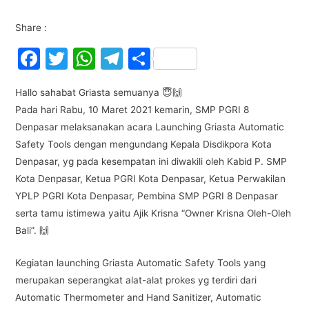
Share :
F
T
W
T
S
a
w
h
el
h
Hallo sahabat Griasta semuanya 😇🙌
c
itt
at
e
ar
Pada hari Rabu, 10 Maret 2021 kemarin, SMP PGRI 8
e
er
s
gr
e
Denpasar melaksanakan acara Launching Griasta Automatic
b
A
a
Safety Tools dengan mengundang Kepala Disdikpora Kota
o
p
m
Denpasar, yg pada kesempatan ini diwakili oleh Kabid P. SMP
Kota Denpasar, Ketua PGRI Kota Denpasar, Ketua Perwakilan
o
p
YPLP PGRI Kota Denpasar, Pembina SMP PGRI 8 Denpasar
k
serta tamu istimewa yaitu Ajik Krisna “Owner Krisna Oleh-Oleh
Bali”. 🙌
Kegiatan launching Griasta Automatic Safety Tools yang
merupakan seperangkat alat-alat prokes yg terdiri dari
Automatic Thermometer and Hand Sanitizer, Automatic