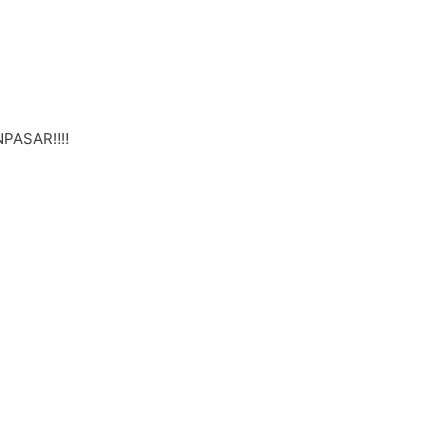
PASAR‼️‼️