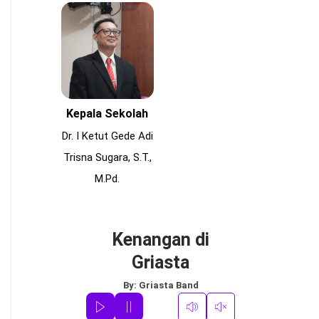
Kepala Sekolah
Dr. I Ketut Gede Adi
Trisna Sugara, S.T.,
M.Pd.
Kenangan di
Griasta
By:
Griasta Band