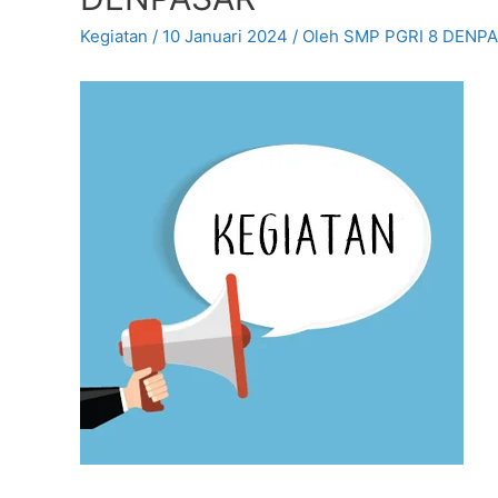
Kegiatan
/
10 Januari 2024
/ Oleh
SMP PGRI 8 DENP