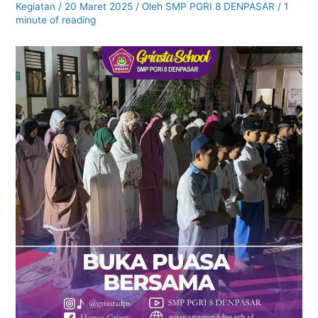
Kegiatan
/
20 Maret 2025
/ Oleh
SMP PGRI 8 DENPASAR
/
1
minute of reading