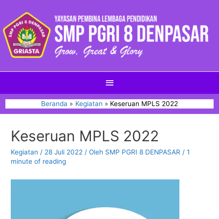
Beranda
Kegiatan
Keseruan MPLS 2022
Keseruan MPLS 2022
Kegiatan
/
28 Juli 2022
/ Oleh
SMP PGRI 8 DENPASAR
/
1
minute of reading