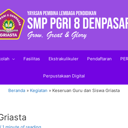
kolah
Fasilitas
Ekstrakulikuler
Pendaftaran
PER
Perpustakaan Digital
Beranda
Kegiatan
Keseruan Guru dan Siswa Griasta
Griasta
/
1 minute of reading