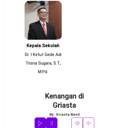
Kepala Sekolah
Dr. I Ketut Gede Adi
Trisna Sugara, S.T.,
M.Pd.
Kenangan di
Griasta
By:
Griasta Band