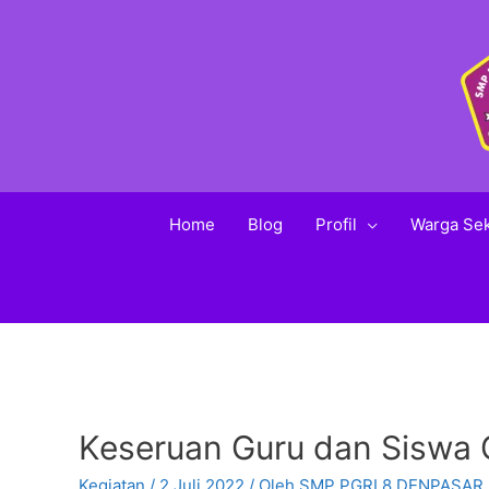
Home
Blog
Profil
Warga Se
Keseruan Guru dan Siswa 
Kegiatan
/
2 Juli 2022
/ Oleh
SMP PGRI 8 DENPASAR