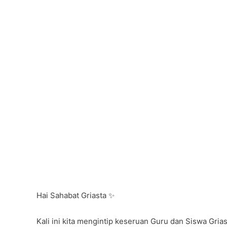
b
A
a
o
p
m
o
p
k
Hai Sahabat Griasta ✨
Kali ini kita mengintip keseruan Guru dan Siswa Griast