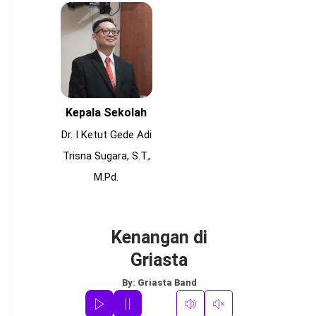
Kepala Sekolah
Dr. I Ketut Gede Adi
Trisna Sugara, S.T.,
M.Pd.
Kenangan di
Griasta
By:
Griasta Band