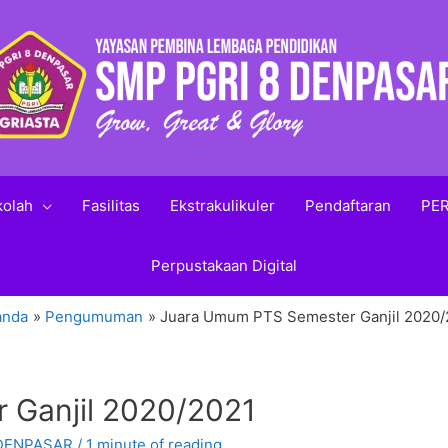
kolah
Fasilitas
Ekstrakulikuler
Pendaftaran
PER
Perpustakaan Digital
anda
Pengumuman
Juara Umum PTS Semester Ganjil 2020/
 Ganjil 2020/2021
 DENPASAR
/
1 minute of reading