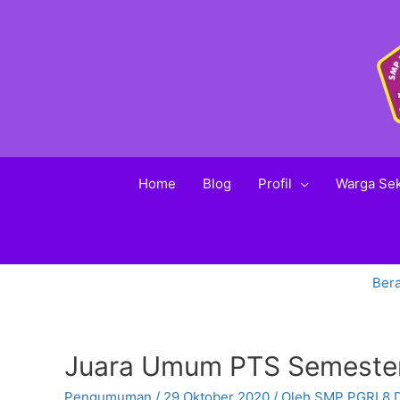
Home
Blog
Profil
Warga Se
Ber
Juara Umum PTS Semester
Pengumuman
/
29 Oktober 2020
/ Oleh
SMP PGRI 8