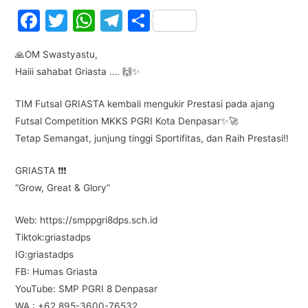
F
T
W
T
S
a
w
h
el
h
🙏OM Swastyastu,
c
itt
at
e
ar
Haiii sahabat Griasta …. 🙌✨
e
er
s
gr
e
b
A
a
TIM Futsal GRIASTA kembali mengukir Prestasi pada ajang
Futsal Competition MKKS PGRI Kota Denpasar✨🚀
o
p
m
Tetap Semangat, junjung tinggi Sportifitas, dan Raih Prestasi‼️
o
p
k
GRIASTA ❗❗❗
“Grow, Great & Glory”
Web: https://smppgri8dps.sch.id
Tiktok:griastadps
IG:griastadps
FB: Humas Griasta
YouTube: SMP PGRI 8 Denpasar
WA : +62 895-3600-76532