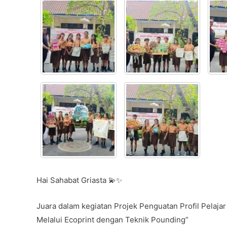
c
itt
at
e
ar
e
er
s
gr
e
b
A
a
o
p
m
o
p
k
Hai Sahabat Griasta 💫✨
Juara dalam kegiatan Projek Penguatan Profil Pelaj
Melalui Ecoprint dengan Teknik Pounding”