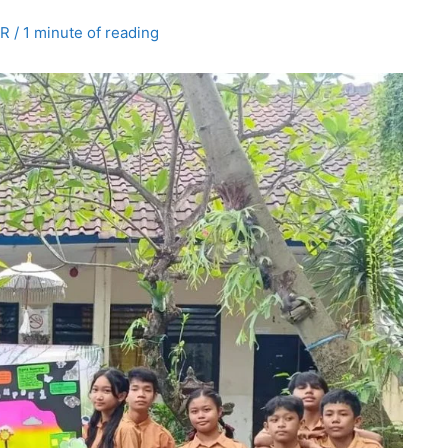
AR
/
1 minute of reading