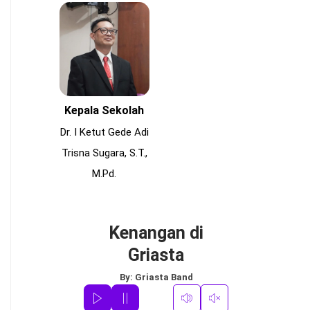
Kepala Sekolah
Dr. I Ketut Gede Adi
Trisna Sugara, S.T.,
M.Pd.
Kenangan di
Griasta
By:
Griasta Band