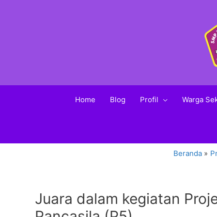
Home
Blog
Profil
Warga Se
Beranda
Pr
Juara dalam kegiatan Proje
Pancasila (P5)