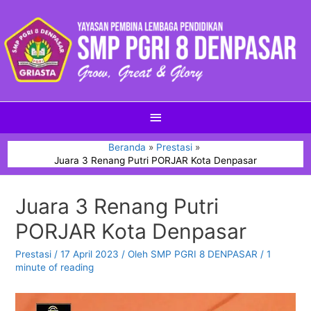
Beranda
Prestasi
Juara 3 Renang Putri PORJAR Kota Denpasar
Juara 3 Renang Putri
PORJAR Kota Denpasar
Prestasi
/
17 April 2023
/ Oleh
SMP PGRI 8 DENPASAR
/
1
minute of reading