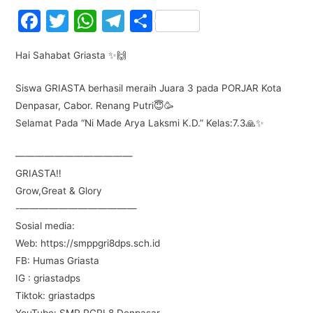
F
T
W
T
S
a
w
h
el
h
Hai Sahabat Griasta ✨🙌
c
itt
at
e
ar
e
er
s
gr
e
Siswa GRIASTA berhasil meraih Juara 3 pada PORJAR Kota
b
A
a
Denpasar, Cabor. Renang Putri😇🥳
Selamat Pada “Ni Made Arya Laksmi K.D.” Kelas:7.3🙏✨
o
p
m
o
p
————————————
k
GRIASTA‼️
Grow,Great & Glory
-————————————
Sosial media:
Web: https://smppgri8dps.sch.id
FB: Humas Griasta
IG : griastadps
Tiktok: griastadps