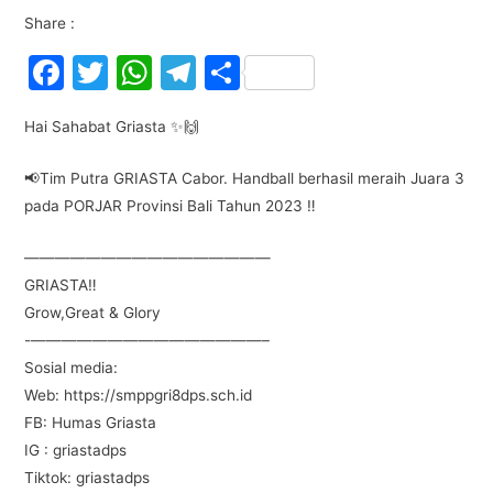
Share :
F
T
W
T
S
a
w
h
el
h
Hai Sahabat Griasta ✨🙌
c
itt
at
e
ar
e
er
s
gr
e
📢Tim Putra GRIASTA Cabor. Handball berhasil meraih Juara 3
b
A
a
pada PORJAR Provinsi Bali Tahun 2023 ‼️
o
p
m
————————————————
o
p
GRIASTA‼️
k
Grow,Great & Glory
-———————————————–
Sosial media:
Web: https://smppgri8dps.sch.id
FB: Humas Griasta
IG : griastadps
Tiktok: griastadps