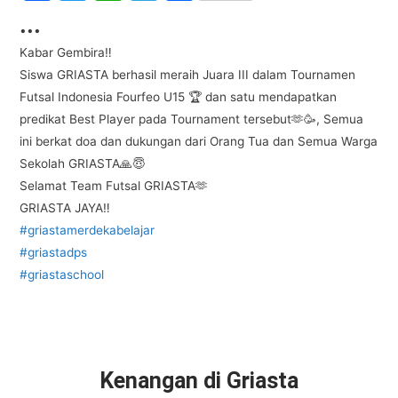
a
w
h
el
h
•••
c
itt
at
e
ar
Kabar Gembira‼️
e
er
s
gr
e
Siswa GRIASTA berhasil meraih Juara III dalam Tournamen
b
A
a
Futsal Indonesia Fourfeo U15 🏆 dan satu mendapatkan
o
p
m
predikat Best Player pada Tournament tersebut🫶🥳, Semua
ini berkat doa dan dukungan dari Orang Tua dan Semua Warga
o
p
Sekolah GRIASTA🙏😇
k
Selamat Team Futsal GRIASTA🫶
GRIASTA JAYA‼️
#griastamerdekabelajar
#griastadps
#griastaschool
Kenangan di Griasta