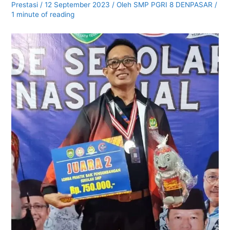
Prestasi
/
12 September 2023
/ Oleh
SMP PGRI 8 DENPASAR
/
1 minute of reading