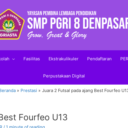
kolah
Fasilitas
Ekstrakulikuler
Pendaftaran
PER
Perpustakaan Digital
Beranda
Prestasi
Juara 2 Futsal pada ajang Best Fourfeo U1
 Best Fourfeo U13
R
/
1 minute of reading