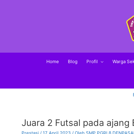
Home
Blog
Profil
Warga Se
Juara 2 Futsal pada ajang
Prestasi
/
17 April 2023
/ Oleh
SMP PGRI 8 DENPASA