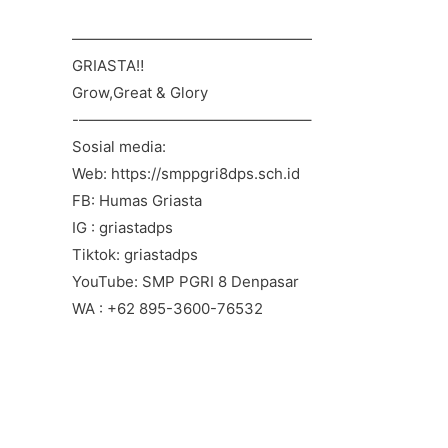
b
A
a
o
p
m
————————————————
GRIASTA‼️
o
p
Grow,Great & Glory
k
-———————————————–
Sosial media:
Web: https://smppgri8dps.sch.id
FB: Humas Griasta
IG : griastadps
Tiktok: griastadps
YouTube: SMP PGRI 8 Denpasar
WA : +62 895-3600-76532