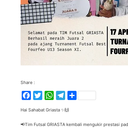
Share :
F
T
W
T
S
a
w
h
el
h
Hai Sahabat Griasta ✨🙌
c
itt
at
e
ar
e
er
s
gr
e
📢Tim Futsal GRIASTA kembali mengukir prestasi pada