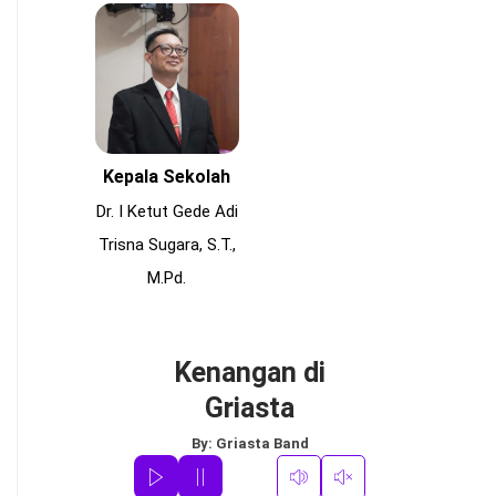
Kepala Sekolah
Dr. I Ketut Gede Adi
Trisna Sugara, S.T.,
M.Pd.
Kenangan di
Griasta
By:
Griasta Band