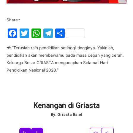
Share :
F
T
W
T
S
a
w
h
el
h
📢 “Teruslah raih pendidikan setinggi-tingginya. Yakinlah,
c
itt
at
e
ar
pendidikan akan membawamu pada masa depan yang cerah.
e
er
s
gr
e
Keluarga Besar GRIASTA mengucapkan Selamat Hari
b
A
a
Pendidikan Nasional 2023.”
o
p
m
o
p
k
Kenangan di Griasta
By:
Griasta Band