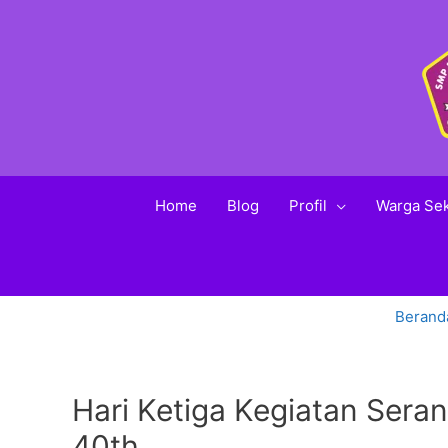
Home
Blog
Profil
Warga Se
Berand
Hari Ketiga Kegiatan Ser
40th