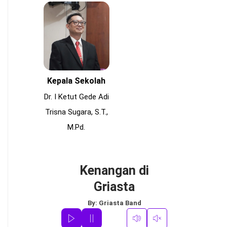
Kepala Sekolah
Dr. I Ketut Gede Adi
Trisna Sugara, S.T.,
M.Pd.
Kenangan di
Griasta
By:
Griasta Band