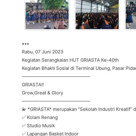
e
er
s
gr
e
b
A
a
o
p
m
o
p
k
•••
Rabu, 07 Juni 2023
Kegiatan Serangkaian HUT GRIASTA Ke-40th
Kegiatan Bhakti Sosial di Terminal Ubung, Pasar Pi
———————————————
GRIASTA‼️
Grow,Great & Glory
———————————————
💫 *GRIASTA* merupakan “Sekolah Industri Kreatif” 
✅ Kolam Renang
✅ Studio Musik
✅ Lapangan Basket Indoor