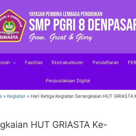
kolah
Fasilitas
Ekstrakulikuler
Pendaftaran
PER
Perpustakaan Digital
a
Kegiatan
Hari Ketiga Kegiatan Serangkaian HUT GRIASTA 
angkaian HUT GRIASTA Ke-