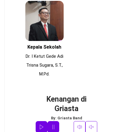
Kepala Sekolah
Dr. I Ketut Gede Adi
Trisna Sugara, S.T.,
M.Pd.
Kenangan di
Griasta
By:
Griasta Band