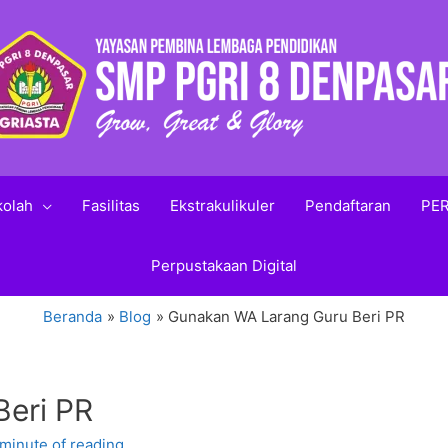
kolah
Fasilitas
Ekstrakulikuler
Pendaftaran
PER
Perpustakaan Digital
Beranda
Blog
Gunakan WA Larang Guru Beri PR
eri PR
 minute of reading