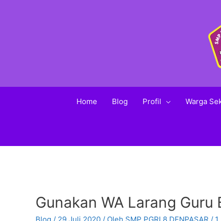
Home
Blog
Profil
Warga Se
Gunakan WA Larang Guru B
Blog
/
29 Juli 2020
/ Oleh
SMP PGRI 8 DENPASAR
/
1