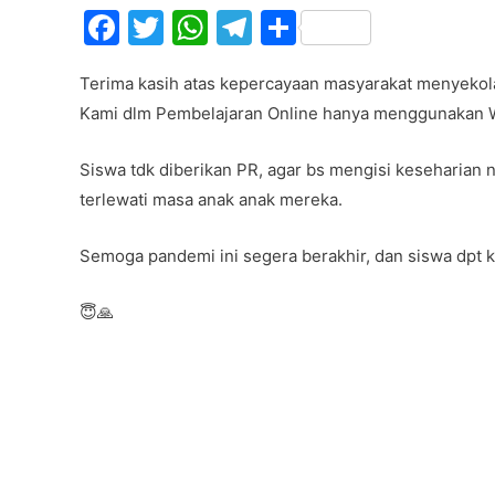
F
T
W
T
S
a
w
h
el
h
Terima kasih atas kepercayaan masyarakat menyekola
c
itt
at
e
ar
Kami dlm Pembelajaran Online hanya menggunakan W
e
er
s
gr
e
b
A
a
Siswa tdk diberikan PR, agar bs mengisi keseharian
o
p
m
terlewati masa anak anak mereka.
o
p
Semoga pandemi ini segera berakhir, dan siswa dpt k
k
😇🙏