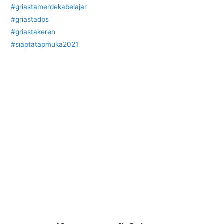
b
A
a
#griastamerdekabelajar
o
p
m
#griastadps
#griastakeren
o
p
#siaptatapmuka2021
k