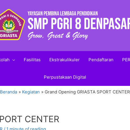
kolah
Fasilitas
Ekstrakulikuler
Pendaftaran
PER
Perpustakaan Digital
Beranda
Kegiatan
Grand Opening GRIASTA SPORT CENTER
SPORT CENTER
AR
/
1 minute of reading