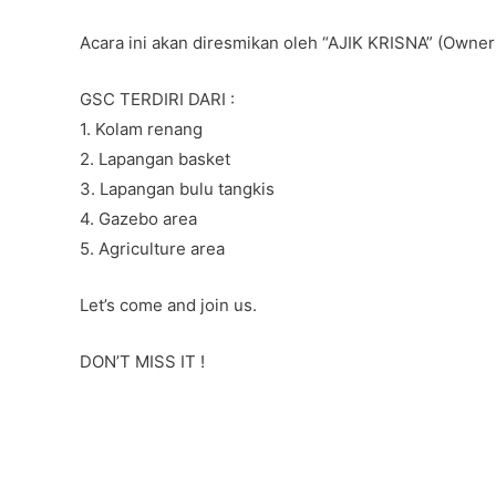
b
A
a
o
p
m
Acara ini akan diresmikan oleh “AJIK KRISNA” (Owner 
o
p
GSC TERDIRI DARI :
k
1. Kolam renang
2. Lapangan basket
3. Lapangan bulu tangkis
4. Gazebo area
5. Agriculture area
Let’s come and join us.
DON’T MISS IT !