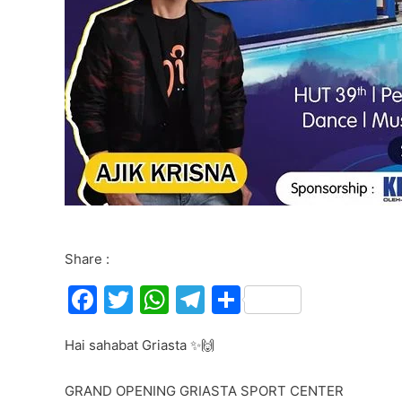
Share :
F
T
W
T
S
a
w
h
el
h
Hai sahabat Griasta ✨🙌
c
itt
at
e
ar
e
er
s
gr
e
GRAND OPENING GRIASTA SPORT CENTER