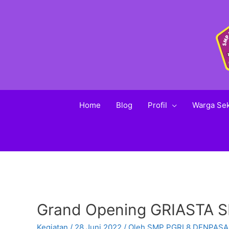
Home
Blog
Profil
Warga Se
Grand Opening GRIASTA 
Kegiatan
/
28 Juni 2022
/ Oleh
SMP PGRI 8 DENPAS