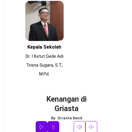
Kepala Sekolah
Dr. I Ketut Gede Adi
Trisna Sugara, S.T.,
M.Pd.
Kenangan di
Griasta
By:
Griasta Band