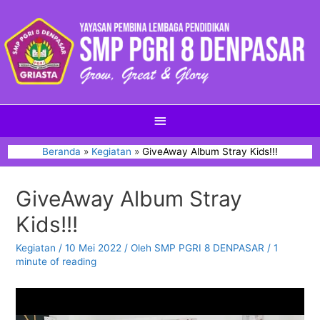
Beranda
Kegiatan
GiveAway Album Stray Kids!!!
GiveAway Album Stray
Kids!!!
Kegiatan
/
10 Mei 2022
/ Oleh
SMP PGRI 8 DENPASAR
/
1
minute of reading