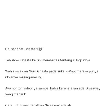
e
er
s
gr
e
b
A
a
o
p
m
o
p
k
Hai sahabat Griasta ✨🙌
Talkshow Griasta kali ini membahas tentang K-Pop idola.
Wah siswa dan Guru Griasta pada suka K-Pop, mereka punya
idolanya masing-masing.
Ayo nonton videonya sampai habis karena akan ada Giveaway
yang menarik.
Cara untuk mendapatkan Giveaway adalah: