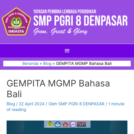
Beranda
Blog
GEMPITA MGMP Bahasa Bali
GEMPITA MGMP Bahasa
Bali
Blog
/
22 April 2024
/ Oleh
SMP PGRI 8 DENPASAR
/
1 minute
of reading