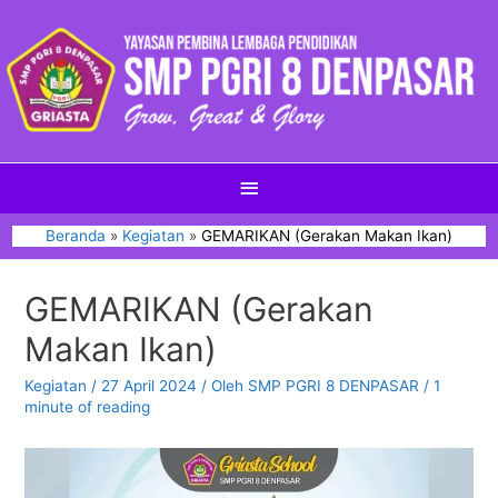
Beranda
Kegiatan
GEMARIKAN (Gerakan Makan Ikan)
GEMARIKAN (Gerakan
Makan Ikan)
Kegiatan
/
27 April 2024
/ Oleh
SMP PGRI 8 DENPASAR
/
1
minute of reading