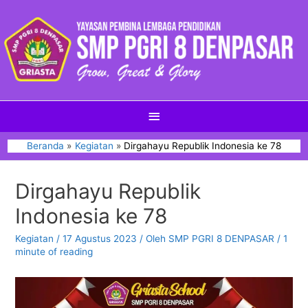
Beranda
Kegiatan
Dirgahayu Republik Indonesia ke 78
Dirgahayu Republik
Indonesia ke 78
Kegiatan
/
17 Agustus 2023
/ Oleh
SMP PGRI 8 DENPASAR
/
1
minute of reading