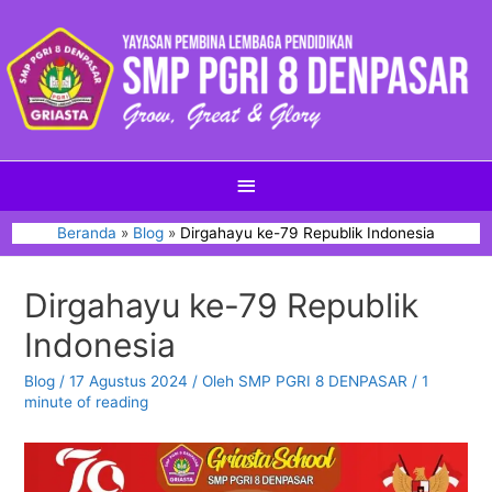
Beranda
Blog
Dirgahayu ke-79 Republik Indonesia
Dirgahayu ke-79 Republik
Indonesia
Blog
/
17 Agustus 2024
/ Oleh
SMP PGRI 8 DENPASAR
/
1
minute of reading