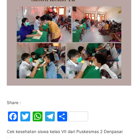
Share :
F
T
W
T
S
a
w
h
el
h
Cek kesehatan siswa kelas VII dari Puskesmas 2 Denpasar
c
itt
at
e
ar