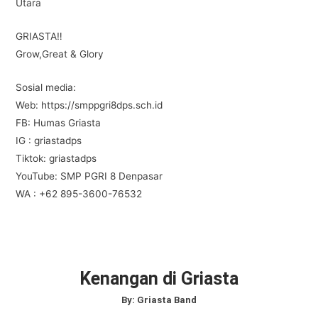
Utara
e
er
s
gr
e
b
A
a
GRIASTA‼️
Grow,Great & Glory
o
p
m
o
p
Sosial media:
k
Web: https://smppgri8dps.sch.id
FB: Humas Griasta
IG : griastadps
Tiktok: griastadps
YouTube: SMP PGRI 8 Denpasar
WA : +62 895-3600-76532
Kenangan di Griasta
By:
Griasta Band