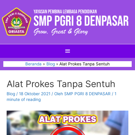
Beranda
Blog
Alat Prokes Tanpa Sentuh
Alat Prokes Tanpa Sentuh
Blog
/
18 Oktober 2021
/ Oleh
SMP PGRI 8 DENPASAR
/
1
minute of reading